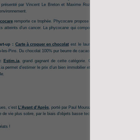
é présenté par Vincent Le Breton et Maxime Rozier, est basé à Guérande. L
’environnement.
cocare
remporte ce trophée. Phycocare propose des compléments alimentai
ents atteints d’un cancer. La phycocane qui composent les compléments, agit 
art-up :
Carte à croquer en chocolat
est le lauréat de cette catégorie. Le 
-les-Pins. Du chocolat 100% pur beurre de cacao pour un cadeau gourmand e
:
Estim.ia
, grand gagnant de cette catégorie. Claude Olivier Bonnet et 
m.ia permet d’estimer le prix d’un bien immobilier et d’évaluer son coût d’usag
le.
ues, c’est
L’Avant d’Après
, porté par Paul Mouraz, qui a remporté le coup d
de vie plus sobre, par le biais d'objets basse technologie (low tech).
réats !