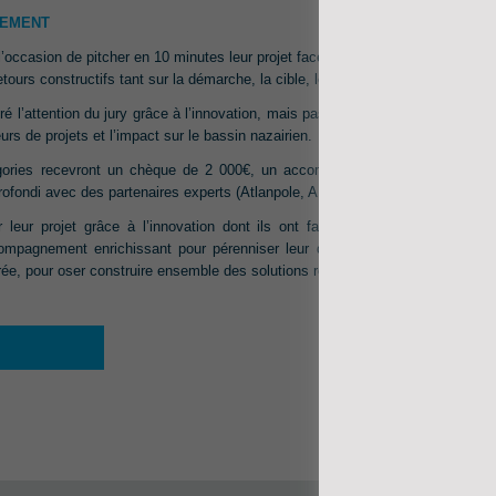
NEMENT
l’occasion de pitcher en 10 minutes leur projet face à des jurys représentant u
retours constructifs tant sur la démarche, la cible, le business model, …
iré l’attention du jury grâce à l’innovation, mais pas que. Ont été pris en comp
s de projets et l’impact sur le bassin nazairien.
ories recevront un chèque de 2 000€, un accompagnement personnalisé 
rofondi avec des partenaires experts (Atlanpole, ADN Ouest, la French Tech
er leur projet grâce à l’innovation dont ils ont fait preuve. Ce concours l
ompagnement enrichissant pour pérenniser leur démarche. C’est une des r
irée, pour oser construire ensemble des solutions responsables aux défis d’au