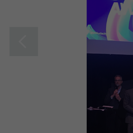
IDEA and Fives
working together for
logistics excellence