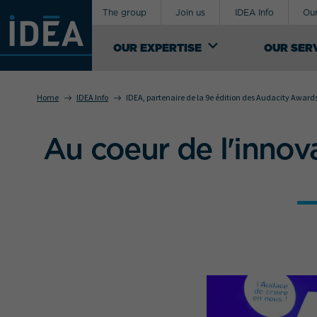
The group
Join us
IDEA Info
Our
OUR EXPERTISE
OUR SER
Home
IDEA Info
IDEA, partenaire de la 9e édition des Audacity Award
OUR EXPERTISE
Au coeur de l'innova
An industrial logistics service provider,
Your requirement concerns
IDEA Groupe manages the design of
supply-chains for exceptional, special and
sensitive products. It offers a range of
both general and custom logistics support
services.
SEE OUR KNOW-HOW