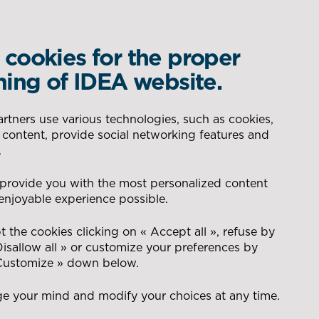
cookies for the proper
WHAT IS YOUR REQUIREMENT?
ning of IDEA website.
DELEGATED PRODUCTION
AERONAUTIC
tners use various technologies, such as cookies,
 content, provide social networking features and
 de la 9e édition des
SEARCH
.
CONSEIL POUR LA GESTION
ENERGY
 provide you with the most personalized content
DES FLUX
enjoyable experience possible.
t
NAVAL
 the cookies clicking on « Accept all », refuse by
Disallow all » or customize your preferences by
 Customize » down below.
DEFENCE
e your mind and modify your choices at any time.