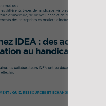
permet de :
 différents types de handicaps, visibles ou invisibles ;
re d’ouverture, de bienveillance et de respect ;
ents des entreprises en matière d’inclusion et d’égalité des ch
ez IDEA : des actions de
sation au handicap en ent
aine, les collaborateurs IDEA ont pu découvrir sur notre intrane
éfléchir.
MENT : QUIZ, RESSOURCES ET ÉCHANGES