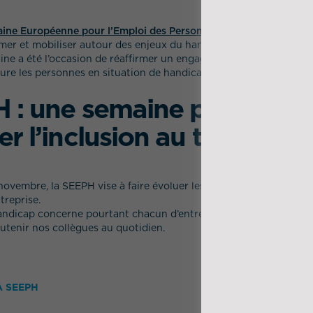
ine Européenne pour l’Emploi des Personnes Handicapées (SEE
ormer et mobiliser autour des enjeux du handicap au travail.
ine a été l’occasion de réaffirmer un engagement fort : mieux c
clure les personnes en situation de handicap, partout où nous opé
 : une semaine pour faire
r l’inclusion au travail
novembre, la SEEPH vise à faire évoluer les regards sur le handic
treprise.
handicap concerne pourtant chacun d’entre nous, dans notre mani
tenir nos collègues au quotidien.
A SEEPH