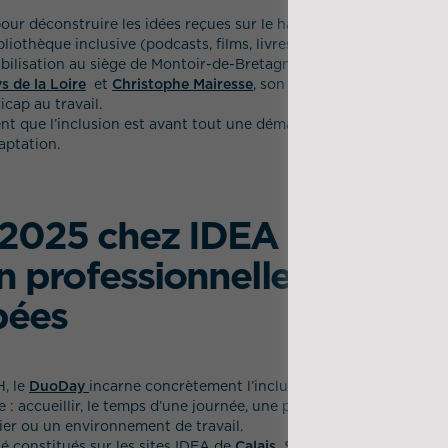
ur déconstruire les idées reçues sur le handicap ;
iothèque inclusive (podcasts, films, livres) pour approfondir le s
ilisation au siège de Montoir-de-Bretagne (44), en partenariat a
s de la Loire
et
Christophe Mairesse
, son dirigeant, favorisant 
icap au travail.
ent que l’inclusion est avant tout une démarche collective, fondée
aptation.
025 chez IDEA : favorise
on professionnelle des pe
pées
H, le
DuoDay
incarne concrètement l’inclusion en entreprise.
e : accueillir, le temps d’une journée, une personne en situation 
ier ou un environnement de travail.
é constitués sur les sites IDEA de
Calais, Saint-Nazaire, Trignac