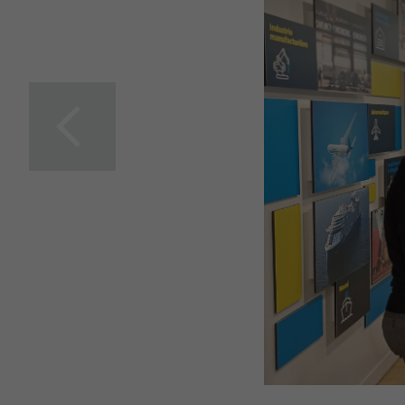
IDEA is accelerating
the decarbonisation of
its transport fleet