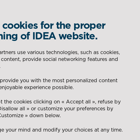
cookies for the proper
WHAT IS YOUR REQUIREMENT?
ning of IDEA website.
DELEGATED PRODUCTION
AERONAUTIC
tners use various technologies, such as cookies,
 content, provide social networking features and
rsonnes Handicapées
SEARCH
.
lusion au travail
CONSEIL POUR LA GESTION
ENERGY
 provide you with the most personalized content
DES FLUX
enjoyable experience possible.
t
NAVAL
 the cookies clicking on « Accept all », refuse by
Disallow all » or customize your preferences by
 Customize » down below.
DEFENCE
e your mind and modify your choices at any time.