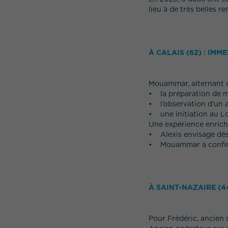
lieu à de très belles r
À CALAIS (62) : IM
Mouammar, alternant de
• la préparation de ma
• l’observation d’un a
• une initiation au L
Une expérience enrichi
• Alexis envisage dés
• Mouammar a confirm
À SAINT-NAZAIRE (
Pour Frédéric, ancien 