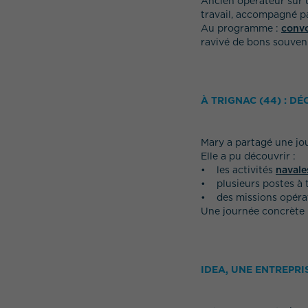
Ancien opérateur sur u
travail, accompagné pa
Au programme :
convo
ravivé de bons souveni
À TRIGNAC (44) : D
Mary a partagé une jo
Elle a pu découvrir :
• les activités
navale
• plusieurs postes à t
• des missions opéra
Une journée concrète p
IDEA, UNE ENTREPR