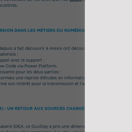
encontres.
MERSION DANS LES MÉTIERS DU NUMÉRIQUE
puis a fait découvrir à Alexis ont découvert le groupe IDEA à tr
tériels ;
ppel avec le support ;
ow Code via Power Platform.
ssante pour les deux parties :
ormais une reprise d’études en informatique ;
é son intérêt pour la transmission et l’accompagnement.
44) : UN RETOUR AUX SOURCES CHARGÉ D’ÉMOTION
salarié IDEA, ce DuoDay a pris une dimension particulière.