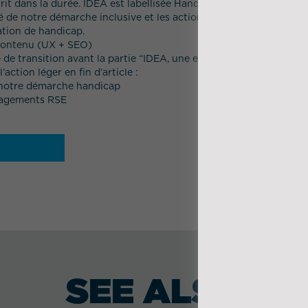
it dans la durée. IDEA est labellisée Handi-Engagé, un label déliv
té de notre démarche inclusive et les actions concrètes menées en
ation de handicap.
-contenu (UX + SEO)
de transition avant la partie “IDEA, une entreprise engagée et 
action léger en fin d’article :
 notre démarche handicap
agements RSE
SEE ALSO