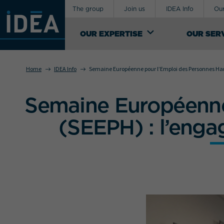
The group
Join us
IDEA Info
Our
OUR EXPERTISE
OUR SER
Home
IDEA Info
Semaine Européenne pour l’Emploi des Personnes Hand
OUR EXPERTISE
Semaine Européenne
An industrial logistics service provider,
Your requirement concerns
IDEA Groupe manages the design of
(SEEPH) : l’enga
supply-chains for exceptional, special and
sensitive products. It offers a range of
both general and custom logistics support
services.
SEE OUR KNOW-HOW