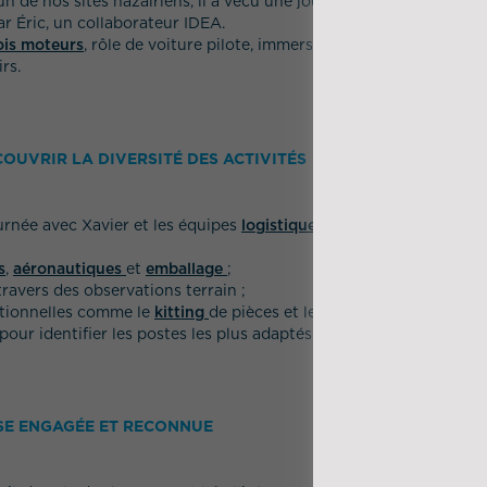
n de nos sites nazairiens, il a vécu une journée d’immersion sur 
r Éric, un collaborateur IDEA.
is moteurs
, rôle de voiture pilote, immersion terrain… Une belle
rs.
ÉCOUVRIR LA DIVERSITÉ DES ACTIVITÉS
urnée avec Xavier et les équipes
logistique
et
emballage
du site 
s
,
aéronautiques
et
emballage
;
ravers des observations terrain ;
tionnelles comme le
kitting
de pièces et le contrôle réception.
our identifier les postes les plus adaptés à son projet profession
ISE ENGAGÉE ET RECONNUE