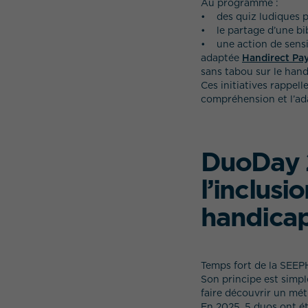
Au programme :
• des quiz ludiques po
• le partage d’une bibl
• une action de sensib
adaptée
Handirect Pay
sans tabou sur le hand
Ces initiatives rappell
compréhension et l’ad
DuoDay 2
l’inclusi
handica
Temps fort de la SEEP
Son principe est simpl
faire découvrir un mét
En 2025, 5 duos ont ét