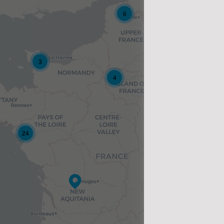
6
3
4
24