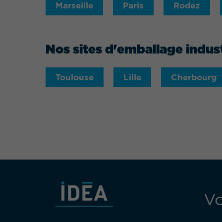
Marseille
Paris
Rodez
Nos sites d'emballage indust
Toulouse
Lille
Cherbourg
Vo