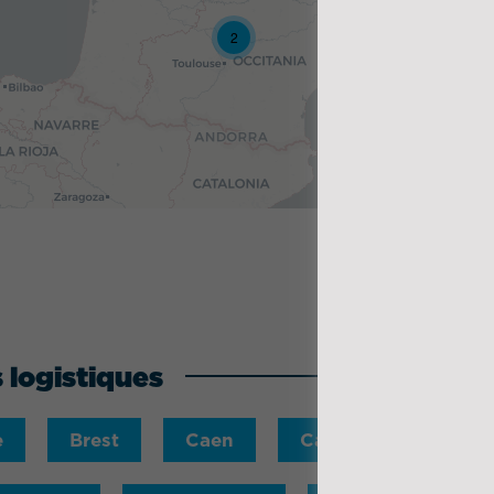
2
5
 logistiques
e
Brest
Caen
Calais
Cherbo