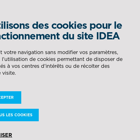
ilisons des cookies pour le
QUEL EST VOTRE BESOIN ?
ctionnement du site IDEA
om
DÉLÉGATION DE
AÉRONAUTIQUE
t votre navigation sans modifier vos paramètres,
l'utilisation de cookies permettant de disposer de
PRODUCTION
RECHERCHER
és à vos centres d'intérêts ou de récolter des
 visite.
ÉNERGIE
CONSEIL POUR LA GESTION
es, Saint-
DES FLUX
use, Lille,
CEPTER
NAVAL
, Calais,
US LES COOKIES
n
DÉFENSE
ISER