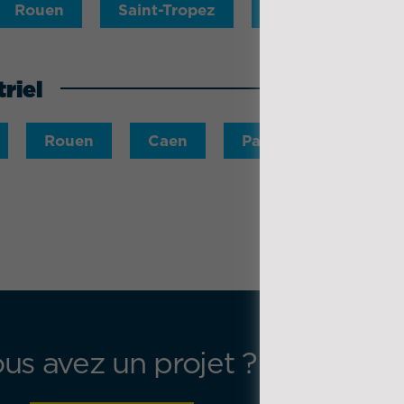
Rouen
Saint-Tropez
Toulon
Tou
riel
Rouen
Caen
Paris
Nantes
us avez un projet ?
Contact
Espace 