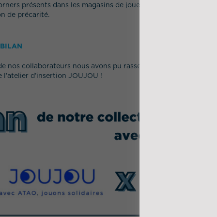
corners présents dans les magasins de jouets classiques. Des jouet
on de précarité.
 BILAN
de nos collaborateurs nous avons pu rassembler 288 kilos de jouet
e l’atelier d’insertion JOUJOU !