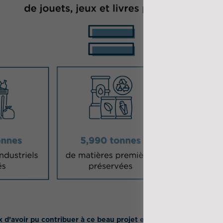
’avoir pu contribuer à ce beau projet et fiers de l’investisse