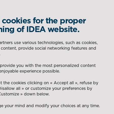
cookies for the proper
WHAT IS YOUR REQUIREMENT?
ning of IDEA website.
DELEGATED PRODUCTION
AERONAUTIC
tners use various technologies, such as cookies,
 content, provide social networking features and
 JOUJOU
SEARCH
.
CONSEIL POUR LA GESTION
ENERGY
 provide you with the most personalized content
DES FLUX
enjoyable experience possible.
t
NAVAL
 the cookies clicking on « Accept all », refuse by
Disallow all » or customize your preferences by
 Customize » down below.
ouets sur nos sites,
DEFENCE
e your mind and modify your choices at any time.