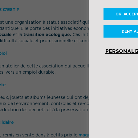
 C’EST ?
OK, ACCEP
st une organisation à statut associatif qui déploie différents
atel
tlantique. Elle porte des initiatives économiques citoyennes à im
DENY A
ociale
et la
transition écologique.
Ces initiatives permettent l’ac
fficulté sociale et professionnelle et contribuent à la transforma
PERSONALI
ploi
un atelier de cette association qui accueille et accompagne des p
, vers un emploi durable.
ète
ux, jouets et albums jeunesse qui ont déjà servi. Ils sont ensuite
ux de l’environnement, contrôlés et re-complétés. En leur offran
a réduction des déchets et à la préservation des ressources.
idaire
e remis en vente dans à petits prix le
magasin de seconde main 