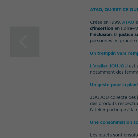
ATAO, QU’EST-CE QUE
Créée en 1999,
ATAO
e
d’insertion
en Loire-A
l’inclusion
, la
justice s
Planting the "Petit
personnes en grande di
Colibri" mini-forest
Un tremplin vers l'em
L'atelier JOUJOU
est 
notamment des femmes
Un geste pour la plan
JOUJOU collecte des je
des produits respectue
l'atelier participe à l
Une consommation sol
Les jouets sont ensuit