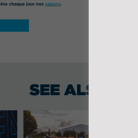
flète chaque jour nos
valeurs
.
SEE ALSO