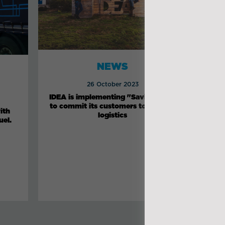
NEWS
26 October 2023
IDEA is implementing "Saving CO2"
I
to commit its customers to greener
imp
ith
logistics
uel.