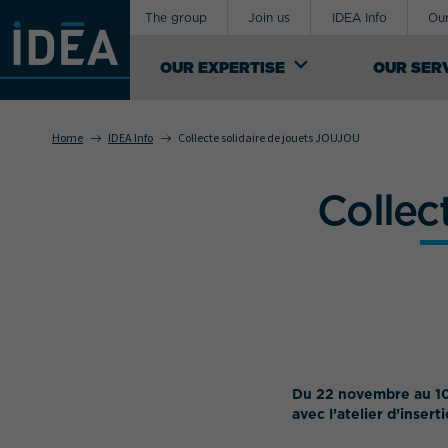
The group
Join us
IDEA Info
Our
OUR EXPERTISE
OUR SER
Home
IDEA Info
Collecte solidaire de jouets JOUJOU
OUR EXPERTISE
Collec
An industrial logistics service provider,
Your requirement concerns
IDEA Groupe manages the design of
supply-chains for exceptional, special and
sensitive products. It offers a range of
both general and custom logistics support
services.
SEE OUR KNOW-HOW
Du 22 novembre au 10 j
avec l’atelier d’inser