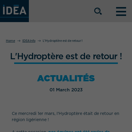
OUR EXPERTISE
Home
IDEA Info
L'Hydroptère est de retour !
L'Hydroptère est de retour !
OUR SERVICE OFFERING
ACTUALITÉS
BUSINESS SECTORS
01 March 2023
The group
Our locations
Ce mercredi 1er mars, l'Hydroptère était de retour en
Join us
Press space
région ligérienne !
IDEA Info
Get in touch
A cette occasion,
nos équipes ont été ravies de