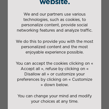
website.
We and our partners use various
technologies, such as cookies, to
L'Hydroptère a alors sommeillé jusqu'à ce mercredi
personalize content, provide social
1er mars, où
nos équipes transport ont réalisé, en
networking features and analyze traffic.
collaboration avec
Adekma Levage
et
Seco Marine
,
le transport exceptionnel
du trimaran légendaire.
We do this to provide you with the most
personalized content and the most
enjoyable experience possible.
You can accept the cookies clicking on «
Accept all », refuse by clicking on «
Disallow all » or customize your
preferences by clicking on « Customize
» down below.
UNE BELLE COLLABORATION POUR UN BEAU
PROJET !
You can change your mind and modify
your choices at any time.