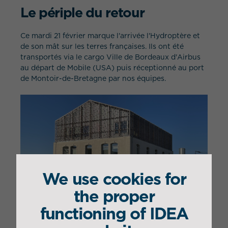
Le périple du retour
Ce mardi 21 février marque l'arrivée l'Hydroptère et
de son mât sur les terres françaises. Ils ont été
transportés via le cargo Ville de Bordeaux d'Airbus
au départ de Mobile (USA) puis réceptionné au port
de Montoir-de-Bretagne par nos équipes.
We use cookies for
the proper
functioning of IDEA