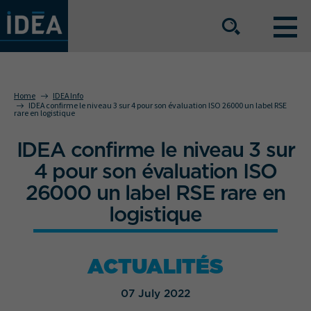
OUR EXPERTISE
Home
IDEA Info
IDEA confirme le niveau 3 sur 4 pour son évaluation ISO 26000 un label RSE
rare en logistique
OUR SERVICE OFFERING
IDEA confirme le niveau 3 sur
4 pour son évaluation ISO
BUSINESS SECTORS
26000 un label RSE rare en
logistique
The group
Our locations
ACTUALITÉS
Join us
Press space
07 July 2022
IDEA Info
Get in touch