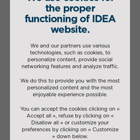
service
. Cette dernière injecte depuis avril dernier,
the proper
ses premiers m3 de biométhane dans le réseau de
gaz naturel de GRDF. Sur une année entière, 1 900
functioning of IDEA
foyers vont être alimentés en gaz vert à Montoir-de-
website.
Bretagne.
We and our partners use various
technologies, such as cookies, to
personalize content, provide social
networking features and analyze traffic.
We do this to provide you with the most
personalized content and the most
enjoyable experience possible.
You can accept the cookies clicking on «
Accept all », refuse by clicking on «
L’EMPREINTE CARBONE EN BONNE VOIE DE
Disallow all » or customize your
RÉDUCTION
preferences by clicking on « Customize
» down below.
Dans l’objectif de réduire son empreinte carbone de