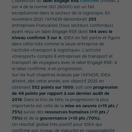
L’obtention du
label Engagé RSE
confirmé
(niveau 3
sur 4 de la norme ISO 26000) est un fait
exceptionnel dans le secteur de la logistique. En
novembre 2021, l’AFNOR dénombrait
253
entreprises Françaises (tous secteurs confondus)
ayant reçu un label Engagé RSE dont
144 avec le
niveau confirmé 3 sur 4.
IDEA en fait partie et figure
dans cette liste comme la seule entreprise de
l’activité «transport & logistique». L’activité
«transport» compte 8 entreprises de transport et
transport de voyageurs avec le label Engagé RSE: 4
le label confirmé, 4 en progression.
Sur les huit chapitres évalués par l’AFNOR, IDEA
atteint, dès cette année, son objectif 2025 en
obtenant
552 points sur 1000
, soit une
progression
de 49 points par rapport à son dernier audit de
2019
. Dans le trio de tête, la progression la plus
importante est celle de la
mise en oeuvre (+15 pts /
75%)
suivie des
ressources humaines (+11 pts /
75%)
et de la
gouvernance (+10 pts /70%).
Un résultat global très positif pour IDEA qui
confirme son niveau de maturité en responsabilité