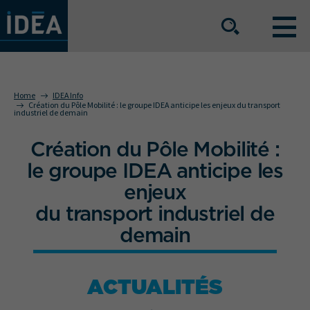
OUR EXPERTISE
Home
IDEA Info
Création du Pôle Mobilité : le groupe IDEA anticipe les enjeux du transport
industriel de demain
OUR SERVICE OFFERING
Création du Pôle Mobilité :
le groupe IDEA anticipe les
BUSINESS SECTORS
enjeux
du transport industriel de
demain
The group
Our locations
Join us
Press space
ACTUALITÉS
IDEA Info
Get in touch