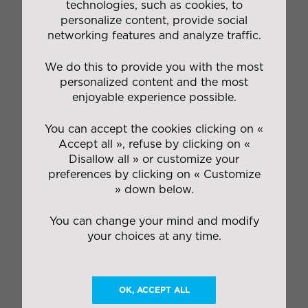
(au départ de Nantes et Ancenis).
technologies, such as cookies, to
personalize content, provide social
networking features and analyze traffic.
La stratégie du Pôle Mobilité est pilotée par les
cadres des deux filiales, qui travaillent en
We do this to provide you with the most
collaboration sur les enjeux du transport industriel
personalized content and the most
de demain. Sous forme de workshops, ils repensent
enjoyable experience possible.
la fonctionnalité du transport pour toujours mieux
répondre aux besoins des clients.
You can accept the cookies clicking on «
Accept all », refuse by clicking on «
Disallow all » or customize your
Parties prenantes depuis plusieurs années du
preferences by clicking on « Customize
groupement de transporteur européen ASTRE, les
» down below.
filiales du Pôle Mobilité s’inscrivent pleinement dans
le mode de fonctionnement collaboratif du groupe
You can change your mind and modify
IDEA. Le partage de gouvernance entre Michel
Mézard et Benoît Coutanceau permet de mettre en
your choices at any time.
oeuvre un système de management identique au
sein des deux structures et ainsi de mutualiser
aisément les fonctions.
OK, ACCEPT ALL
La mutualisation des services et des ressources
humaines n’implique pas de baisse des effectifs.