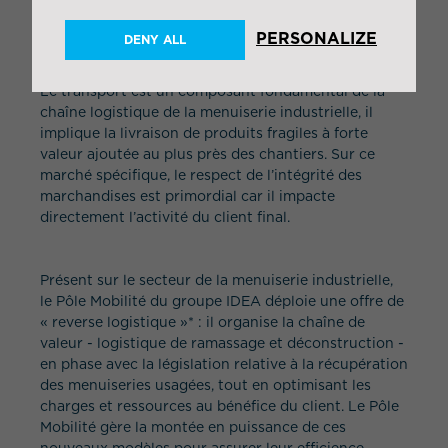
PERSONALIZE
LA « REVERSE LOGISTIQUE », NOUVEL ENJEU
DENY ALL
POUR LES ACTEURS DU BÂTIMENT
Le transport est un composant fondamental de la
chaîne logistique de la menuiserie industrielle, il
implique la livraison de produits fragiles à forte
valeur ajoutée au plus près des chantiers. Sur ce
marché spécifique, le respect de l’intégrité des
marchandises est primordial car il impacte
directement l’activité du client final.
Présent sur le secteur de la menuiserie industrielle,
le Pôle Mobilité du groupe IDEA déploie une offre de
« reverse logistique »* : il organise la chaîne de
valeur - logistique de ramassage et déconstruction -
en phase avec la législation relative à la récupération
des menuiseries usagées, tout en optimisant les
charges et ressources au bénéfice du client. Le Pôle
Mobilité gère la montée en puissance de ces