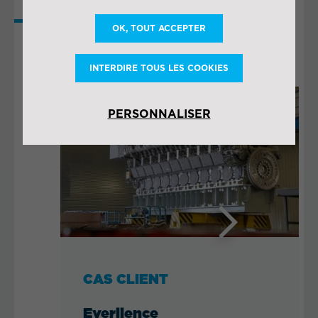
PLUS DE
OK, TOUT ACCEPTER
COLLABORATIONS
INTERDIRE TOUS LES COOKIES
PERSONNALISER
Next
CAS CLIENT
Everllence