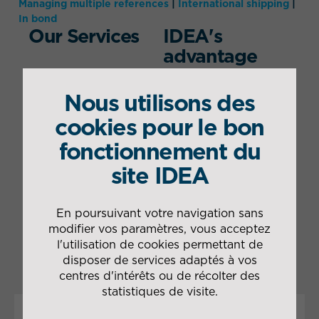
Managing multiple references
|
International shipping
|
In bond
Our Services
IDEA's
advantage
Customised service
for small component
Packaging by grouping
Nous utilisons des
acceptance (multiple
and pooling shipments
cookies pour le bon
references)
by customer and
Bonded storage
geographical area
fonctionnement du
management
Development of a
Packaging and
site IDEA
Business Intelligence
shipping of parts
tool to retrieve ERP
requiring customs
data
clearance
En poursuivant votre navigation sans
IDEA Group certified
Worlwide shipping
modifier vos paramètres, vous acceptez
AEO
Use of ERP/SAP
l'utilisation de cookies permettant de
disposer de services adaptés à vos
centres d'intérêts ou de récolter des
statistiques de visite.