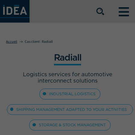
NOS OFFRES DE SERVICE
Accueil
Cas client :
Radiall
Radiall
NOS ATOUTS
Logistics services for automotive
NOS SECTEURS D'ACTIVITÉ
interconnect solutions
INDUSTRIAL LOGISTICS
Le groupe
Nos implantations
SHIPPING MANAGEMENT ADAPTED TO YOUR ACTIVITIES
Nous rejoindre
Espace Presse
STORAGE & STOCK MANAGEMENT
L’info IDEA
Contact