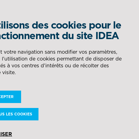
ilisons des cookies pour le
QUEL EST VOTRE BESOIN ?
ctionnement du site IDEA
om
DÉLÉGATION DE
AÉRONAUTIQUE
t votre navigation sans modifier vos paramètres,
l'utilisation de cookies permettant de disposer de
PRODUCTION
RECHERCHER
és à vos centres d'intérêts ou de récolter des
 visite.
ÉNERGIE
CONSEIL POUR LA GESTION
utilisé
DES FLUX
CEPTER
NAVAL
stique
nitions
US LES COOKIES
aines
DÉFENSE
ISER