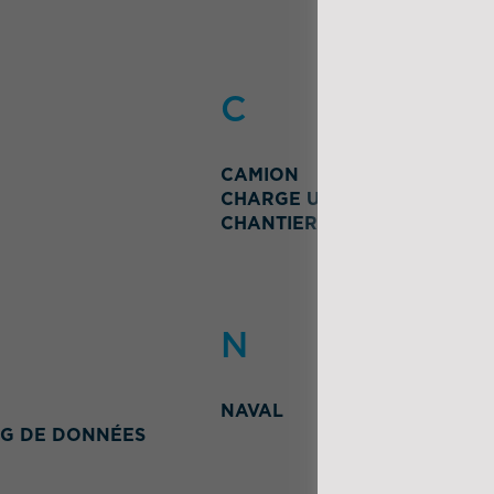
C
CAMION
CHARGE UTILE
CHANTIER ET BTP
N
NAVAL
G DE DONNÉES