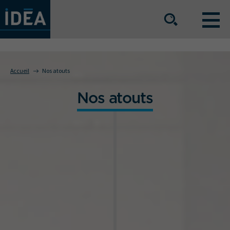
NOS OFFRES DE SERVICE
Accueil
Nos atouts
Nos atouts
NOS ATOUTS
NOS SECTEURS D'ACTIVITÉ
Le groupe
Nos implantations
Nous rejoindre
Espace Presse
L’info IDEA
Contact