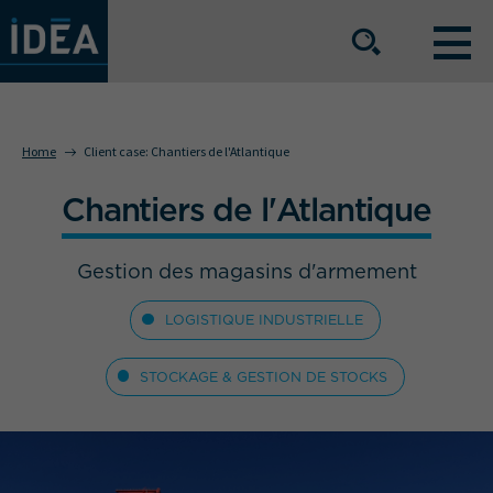
OUR EXPERTISE
Home
Client case:
Chantiers de l'Atlantique
Chantiers de l'Atlantique
OUR SERVICE OFFERING
Gestion des magasins d'armement
BUSINESS SECTORS
LOGISTIQUE INDUSTRIELLE
The group
Our locations
STOCKAGE & GESTION DE STOCKS
Join us
Press space
IDEA Info
Get in touch