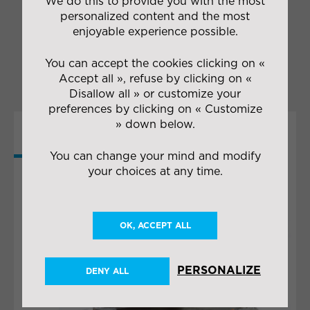
We do this to provide you with the most
Expédition in-situ
personalized content and the most
(bord) / ex-situ /
enjoyable experience possible.
national et
international (SAV)
You can accept the cookies clicking on «
Accept all », refuse by clicking on «
Disallow all » or customize your
preferences by clicking on « Customize
» down below.
MORE
You can change your mind and modify
COLLABORATIONS
your choices at any time.
OK, ACCEPT ALL
PERSONALIZE
DENY ALL