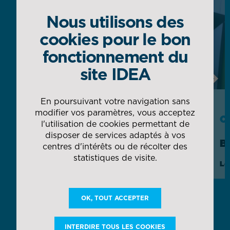
Nous utilisons des
cookies pour le bon
fonctionnement du
site IDEA
Next
En poursuivant votre navigation sans
modifier vos paramètres, vous acceptez
CAS CLIENT
C
l'utilisation de cookies permettant de
disposer de services adaptés à vos
AIRBUS
B
centres d'intérêts ou de récolter des
statistiques de visite.
Gestion globale des magasins et flux
Lo
d'usine in situ
OK, TOUT ACCEPTER
DÉCOUVRIR TOUTES NOS COLLABORATIONS
INTERDIRE TOUS LES COOKIES