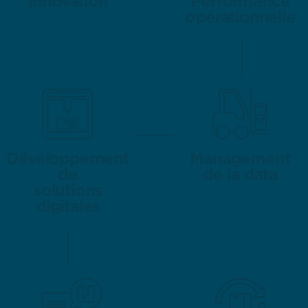
Innovation
Innovation
Performance
Performance
opérationnelle
opérationnelle
Développement
Développement
Management
Management
de
de
de la data
de la data
solutions
solutions
digitales
digitales