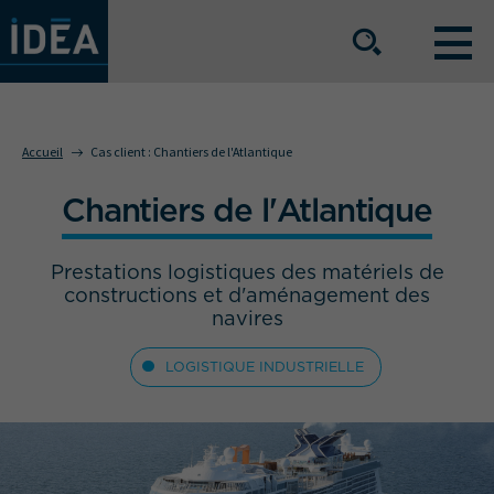
NOS OFFRES DE SERVICE
Accueil
Cas client :
Chantiers de l'Atlantique
Chantiers de l'Atlantique
NOS ATOUTS
Prestations logistiques des matériels de
NOS SECTEURS D'ACTIVITÉ
constructions et d'aménagement des
navires
LOGISTIQUE INDUSTRIELLE
Le groupe
Nos implantations
Nous rejoindre
Espace Presse
L’info IDEA
Contact