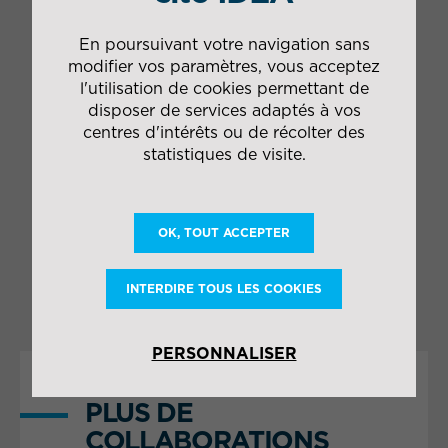
la distribution par
géolocalisation sur 180
En poursuivant votre navigation sans
ha
modifier vos paramètres, vous acceptez
Pré-acheminement
l'utilisation de cookies permettant de
vers les plateformes
disposer de services adaptés à vos
IDEA ou prise en
centres d'intérêts ou de récolter des
charge ferroviaire,
statistiques de visite.
depuis la gare de fret
et acheminement vers
les plateformes IDEA
Déchargement de
OK, TOUT ACCEPTER
navires de matières
premières
INTERDIRE TOUS LES COOKIES
PERSONNALISER
PLUS DE
COLLABORATIONS