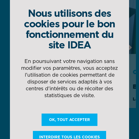
Nous utilisons des
cookies pour le bon
fonctionnement du
site IDEA
Next
En poursuivant votre navigation sans
modifier vos paramètres, vous acceptez
CAS CLIENT
C
l'utilisation de cookies permettant de
disposer de services adaptés à vos
AIRBUS
B
centres d'intérêts ou de récolter des
statistiques de visite.
Gestion globale des magasins et flux
Lo
d'usine in situ
OK, TOUT ACCEPTER
DÉCOUVRIR TOUTES NOS COLLABORATIONS
INTERDIRE TOUS LES COOKIES