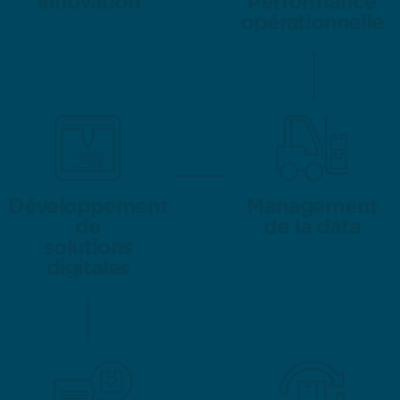
Innovation
Innovation
Performance
Performance
opérationnelle
opérationnelle
Développement
Développement
Management
Management
de
de
de la data
de la data
solutions
solutions
digitales
digitales