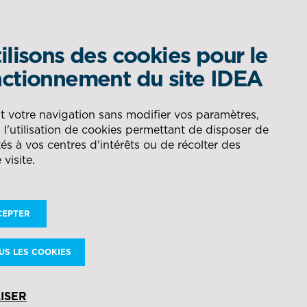
ilisons des cookies pour le
QUEL EST VOTRE BESOIN ?
ctionnement du site IDEA
om
DÉLÉGATION DE
AÉRONAUTIQUE
t votre navigation sans modifier vos paramètres,
l'utilisation de cookies permettant de disposer de
PRODUCTION
RECHERCHER
és à vos centres d'intérêts ou de récolter des
 visite.
ÉNERGIE
CONSEIL POUR LA GESTION
DES FLUX
CEPTER
NAVAL
ÉE
US LES COOKIES
E
DÉFENSE
ISER