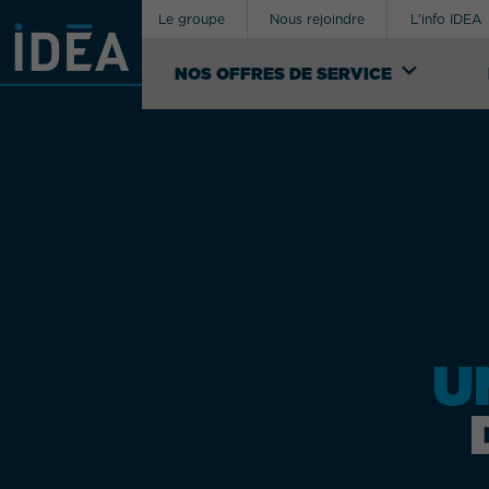
Le groupe
Nous rejoindre
L’info IDEA
NOS OFFRES DE SERVICE
R
NOS OFFRES
DE SERVICE
Votre besoin concerne
En tant que facilitateur, IDEA intervient dans
différents secteurs d'activité à travers une
offre de services complète intégrant la
logistique, le transport & les douanes,
l’emballage, la délégation de production et
le conseil pour la gestion des flux.
U
VOIR NOS OFFRES DE SERVICE