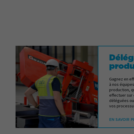
Délég
Délég
produ
produ
Gagnez en eff
Gagnez en eff
à nos équipes
à nos équipes
production, q
production, q
effectuer sur 
effectuer sur 
déléguées ou 
déléguées ou 
vos processus
vos processus
EN SAVOIR P
EN SAVOIR P