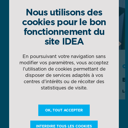
Nous utilisons des
cookies pour le bon
fonctionnement du
site IDEA
Next
En poursuivant votre navigation sans
modifier vos paramètres, vous acceptez
CAS CLIENT
C
l'utilisation de cookies permettant de
disposer de services adaptés à vos
AIRBUS
B
centres d'intérêts ou de récolter des
statistiques de visite.
Gestion globale des magasins et flux
Lo
d'usine in situ
OK, TOUT ACCEPTER
DÉCOUVRIR TOUTES NOS COLLABORATIONS
INTERDIRE TOUS LES COOKIES