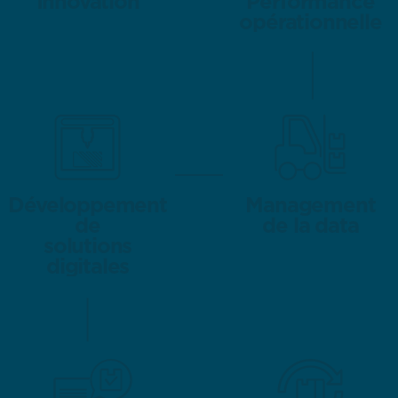
Innovation
Innovation
Performance
Performance
opérationnelle
opérationnelle
Développement
Développement
Management
Management
de
de
de la data
de la data
solutions
solutions
digitales
digitales