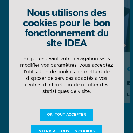
Nous utilisons des
cookies pour le bon
fonctionnement du
site IDEA
Next
En poursuivant votre navigation sans
modifier vos paramètres, vous acceptez
CAS CLIENT
C
l'utilisation de cookies permettant de
disposer de services adaptés à vos
AIRBUS
B
centres d'intérêts ou de récolter des
statistiques de visite.
Gestion globale des magasins et flux
Lo
d'usine in situ
OK, TOUT ACCEPTER
DÉCOUVRIR TOUTES NOS COLLABORATIONS
INTERDIRE TOUS LES COOKIES