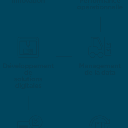
Innovation
Innovation
Performance
Performance
opérationnelle
opérationnelle
Développement
Développement
Management
Management
de
de
de la data
de la data
solutions
solutions
digitales
digitales