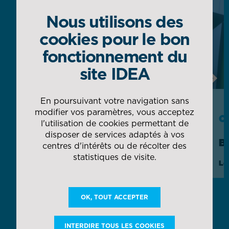
Nous utilisons des
cookies pour le bon
fonctionnement du
site IDEA
Next
En poursuivant votre navigation sans
modifier vos paramètres, vous acceptez
CAS CLIENT
C
l'utilisation de cookies permettant de
disposer de services adaptés à vos
AIRBUS
B
centres d'intérêts ou de récolter des
statistiques de visite.
Gestion globale des magasins et flux
Lo
d'usine in situ
OK, TOUT ACCEPTER
DÉCOUVRIR TOUTES NOS COLLABORATIONS
INTERDIRE TOUS LES COOKIES