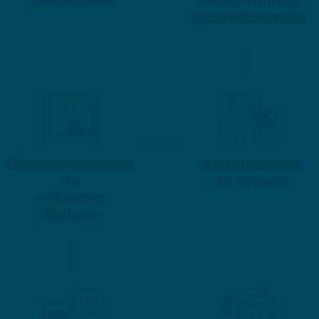
Innovation
Innovation
Performance
Performance
opérationnelle
opérationnelle
Développement
Développement
Management
Management
de
de
de la data
de la data
solutions
solutions
digitales
digitales