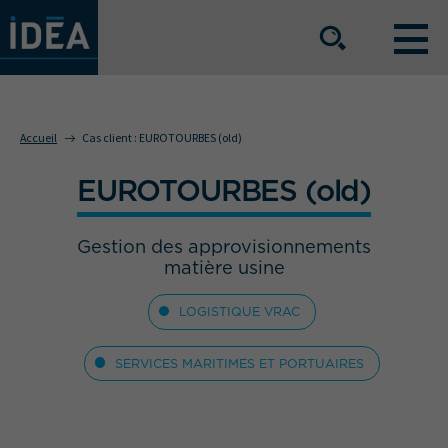
NOS OFFRES DE SERVICE
Accueil
Cas client :
EUROTOURBES (old)
EUROTOURBES (old)
NOS ATOUTS
Gestion des approvisionnements
NOS SECTEURS D'ACTIVITÉ
matière usine
LOGISTIQUE VRAC
Le groupe
Nos implantations
SERVICES MARITIMES ET PORTUAIRES
Nous rejoindre
Espace Presse
L’info IDEA
Contact