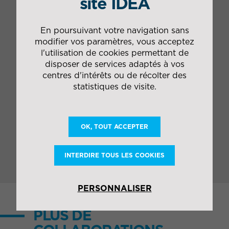
site IDEA
Le plus IDEA
En poursuivant votre navigation sans
modifier vos paramètres, vous acceptez
l'utilisation de cookies permettant de
Création d’une supply-chain spécifique
disposer de services adaptés à vos
garantissant des approvisionnements
centres d'intérêts ou de récolter des
permanents et compétitifs, quelles que soient
statistiques de visite.
les conditions climatiques
Capacité de financement de stock,
d’engagement et d’achat cash (volume
annuel 120 000m3)
OK, TOUT ACCEPTER
INTERDIRE TOUS LES COOKIES
PERSONNALISER
PLUS DE