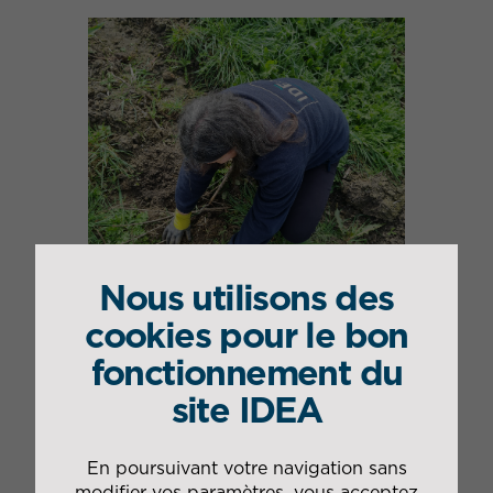
Nous utilisons des
cookies pour le bon
Equipement complet pour certains de
fonctionnement du
nos collaborateurs
site IDEA
Prochaines étapes
En poursuivant votre navigation sans
Après le siège social, ce sont sur deux autres sites
modifier vos paramètres, vous acceptez