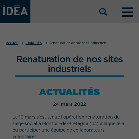
NOS OFFRES DE SERVICE
Accueil
L’info IDEA
Renaturation de nos sites industriels
Renaturation de nos sites
NOS ATOUTS
industriels
NOS SECTEURS D'ACTIVITÉ
ACTUALITÉS
24 mars 2022
Le groupe
Nos implantations
Le 10 mars s'est tenue l'opération renaturation du
Nous rejoindre
Espace Presse
siège social à Montoir-de-Bretagne (44) à laquelle a
pu participer une équipe de collaborateurs
volontaires.
L’info IDEA
Contact