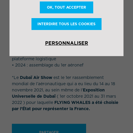
chain FLYING WHALES.
OK, TOUT ACCEPTER
LES ETAPES CLES DU PROGRAMME
INTERDIRE TOUS LES COOKIES
• 8 octobre 2020 : signature du protocole de
coopération
• 2021 : dépôt du permis de construire de l’usine de
PERSONNALISER
Laruscade
• 2022-2023 : construction de l’usine et de la
plateforme logistique
• 2024 : assemblage du 1er aéronef
*Le
Dubaï Air Show
est le 1er rassemblement
mondial de l’aéronautique qui a eu lieu du 14 au 18
novembre 2021, au sein même de l’
Exposition
Universelle de Dubaï
( 1er octobre 2021 au 31 mars
2022 ) pour laquelle
FLYING WHALES a été choisie
par l’État pour représenter la France.
PARTAGER