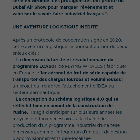
série en Gironde. Les protagonistes ont profité du
Dubaï Air Show pour marquer l’événement et
valoriser le savoir-faire industriel français *.
UNE AVENTURE LOGISTIQUE INEDITE
Après un protocole de coopération signé en 2020,
cette aventure logistique se poursuit autour de deux
enjeux clés :
- La
dimension futuriste
et révolutionnaire du
programme LCA60T
de FLYING WHALES : fabriquer
en France le
1er aéronef de fret de série capable de
transporter des charges lourdes et volumineuses
;
un projet qui renforce l’attachement d’IDEA au
secteur aéronautique.
-
La conception du schéma logistique 4.0 qui se
réfléchit bien en amont de la construction de
l’usine.
Il s’agit d’anticiper sur plusieurs années les
moyens digitaux nécessaires à la chaîne de
production d’un programme industriel d’une telle
dimension, comme l’intégration d’un outil de gestion
d’approvisionnements géo-localisée.