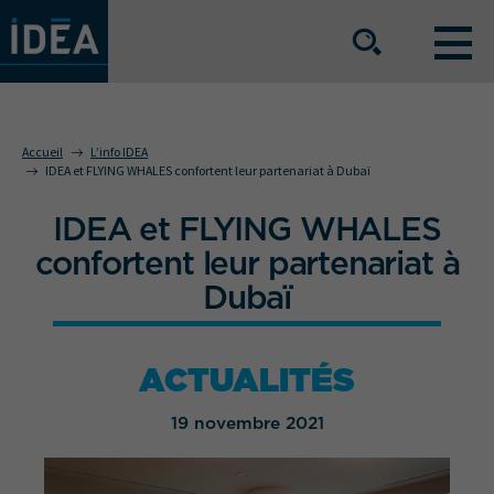
NOS OFFRES DE SERVICE
Accueil
L’info IDEA
IDEA et FLYING WHALES confortent leur partenariat à Dubaï
NOS ATOUTS
IDEA et FLYING WHALES
confortent leur partenariat à
Dubaï
NOS SECTEURS D'ACTIVITÉ
ACTUALITÉS
Le groupe
Nos implantations
19 novembre 2021
Nous rejoindre
Espace Presse
L’info IDEA
Contact