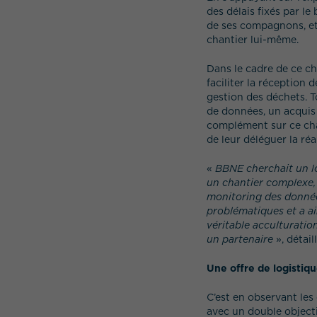
des délais fixés par le
de ses compagnons, et 
chantier lui-même.
Dans le cadre de ce ch
faciliter la réception 
gestion des déchets. To
de données, un acquis d
complément sur ce chan
de leur déléguer la ré
«
BBNE cherchait un l
un chantier complexe, t
monitoring des données
problématiques et a ai
véritable acculturatio
un partenaire
», détail
Une offre de logistiq
C’est en observant les
avec un double objecti