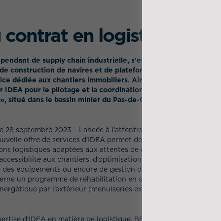
contrat en logistique cha
pendant de supply chain industrielle, s’est inspiré de son savoi
 de construction de navires et de plateformes pour concevoir un
trice dédiée aux chantiers immobiliers. Ainsi, Bouygues Bâtimen
r IDEA pour le pilotage et la coordination des opérations de lo
, situé dans le bassin minier du Pas-de-Calais, à partir de sa p
le 28 septembre 2023 – Lancée à l’attention des acteurs du Bâti
ouvelle offre de services d’IDEA permet de démontrer sa capacité 
ons logistiques adaptées aux attentes de ce nouveau marché des
ccessibilité aux chantiers, d’optimisation des coûts, de maîtrise 
té des équipements ou encore de gestion des déchets. Ce partenar
erne un programme de réhabilitation en site occupé de 1400 log
nergétique par l’extérieur (menuiseries extérieures, isolation de
pertise d’IDEA en matière de logistique, BBNE vise une meilleure 