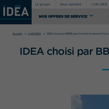
Le groupe
Nous rejoindre
L’info IDEA
NOS OFFRES DE SERVICE
R
Accueil
L’info IDEA
IDEA choisi par BBNE pour la mise en œuvre d'un co
NOS OFFRES
DE SERVICE
IDEA choisi par BB
Votre besoin concerne
En tant que facilitateur, IDEA intervient dans
différents secteurs d'activité à travers une
offre de services complète intégrant la
logistique, le transport & les douanes,
l’emballage, la délégation de production et
le conseil pour la gestion des flux.
VOIR NOS OFFRES DE SERVICE