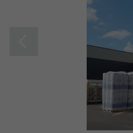
Une envolée de
colibris réalisée avec
talent