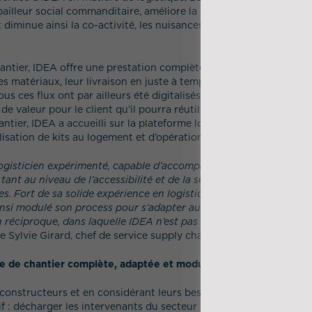
 bailleur social commanditaire, améliore la sécurité sur son chanti
diminue ainsi la co-activité, les nuisances pour les riverains et 
antier, IDEA offre une prestation complète : mise en place d’un
des matériaux, leur livraison en juste à temps et la reverse logisti
us ces flux ont par ailleurs été digitalisés pour permettre la cap
e valeur pour le client qu’il pourra réutiliser dans le cadre de se
tier, IDEA a accueilli sur la plateforme logistique des travailleu
alisation de kits au logement et d’opérations de découpe.
ogisticien expérimenté, capable d’accompagner nos fortes caden
ant au niveau de l’accessibilité et de la sécurité que de la digita
. Fort de sa solide expérience en logistique industrielle, IDEA a 
nsi modulé son process pour s’adapter au secteur de la construct
n réciproque, dans laquelle IDEA n’est pas seulement un prestata
le Sylvie Girard, chef de service supply chain, BBNE.
ue de chantier complète, adaptée et modulable
 constructeurs et en considérant leurs besoins logistiques qu’ID
f : décharger les intervenants du secteur de tâches à faible valeu