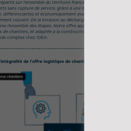
 répartis sur l’ensemble du territoire français, chaque business u
nts sans rupture de service, grâce à une base déportée et à tra
e, différenciantes et économiquement avantageuses. Stocks, flux,
lement couvert. De la livraison au déchargement et à l’achemine
nne l’ensemble des étapes. Notre offre apporte une réponse ajus
s de chantiers, et adaptée à la construction comme à la rénovati
ands comptes chez IDEA.
**************************************************************************
intégralité de l'offre logistique de chantier by IDEA :