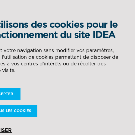
ilisons des cookies pour le
QUEL EST VOTRE BESOIN ?
ctionnement du site IDEA
om
DÉLÉGATION DE
AÉRONAUTIQUE
t votre navigation sans modifier vos paramètres,
l'utilisation de cookies permettant de disposer de
vre d'un contrat de
PRODUCTION
RECHERCHER
és à vos centres d'intérêts ou de récolter des
 visite.
ÉNERGIE
CONSEIL POUR LA GESTION
DES FLUX
CEPTER
NAVAL
US LES COOKIES
DÉFENSE
ISER