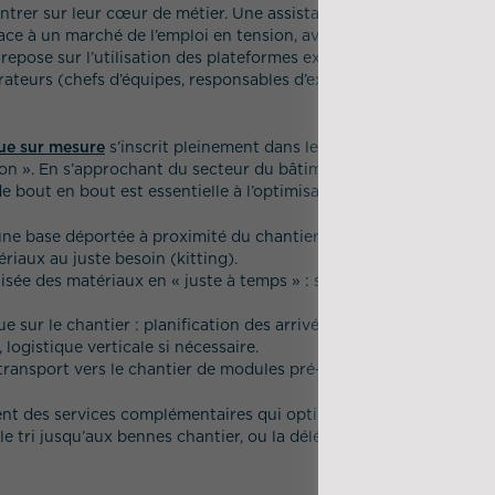
ntrer sur leur cœur de métier. Une assistance sur mesure partic
 face à un marché de l’emploi en tension, avec un déficit de main 
 repose sur l’utilisation des plateformes existantes, la digitalisat
ateurs (chefs d’équipes, responsables d’exploitation) et la mutu
que sur mesure
s’inscrit pleinement dans le plan stratégique 20
ation ». En s’approchant du secteur du bâtiment, IDEA l’a conçue a
 de bout en bout est essentielle à l’optimisation du chantier :
une base déportée à proximité du chantier pour sécuriser les ap
riaux au juste besoin (kitting).
isée des matériaux en « juste à temps » : sur le chantier au bon 
ue sur le chantier : planification des arrivées des camions, « hom
ic, logistique verticale si nécessaire.
transport vers le chantier de modules pré-fabriqués hors site.
 des services complémentaires qui optimisent les flux, tels que
le tri jusqu’aux bennes chantier, ou la délégation de production 