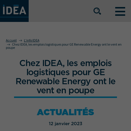
NOS OFFRES DE SERVICE
Accueil
L’info IDEA
Chez IDEA, les emplois logistiques pour GE Renewable Energy ont le vent en
poupe
NOS ATOUTS
Chez IDEA, les emplois
logistiques pour GE
NOS SECTEURS D'ACTIVITÉ
Renewable Energy ont le
vent en poupe
Le groupe
Nos implantations
ACTUALITÉS
Nous rejoindre
Espace Presse
12 janvier 2023
L’info IDEA
Contact