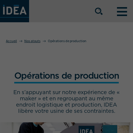
NOS OFFRES DE SERVICE
Accueil
Nos atouts
Opérations de production
NOS ATOUTS
Opérations de production
NOS SECTEURS D'ACTIVITÉ
En s’appuyant sur notre expérience de «
maker » et en regroupant au même
Le groupe
Nos implantations
endroit logistique et production, IDEA
libère votre usine de ses contraintes.
Nous rejoindre
Espace Presse
L’info IDEA
Contact