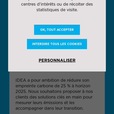
centres d'intérêts ou de récolter des
statistiques de visite.
OK, TOUT ACCEPTER
INTERDIRE TOUS LES COOKIES
Responsabilité sociétale
PERSONNALISER
des entreprises
IDEA a pour ambition de réduire son
empreinte carbone de 25 % à horizon
2025. Nous souhaitons proposer à nos
clients des solutions clés en main pour
mesurer leurs émissions et les
accompagner dans leur transition.