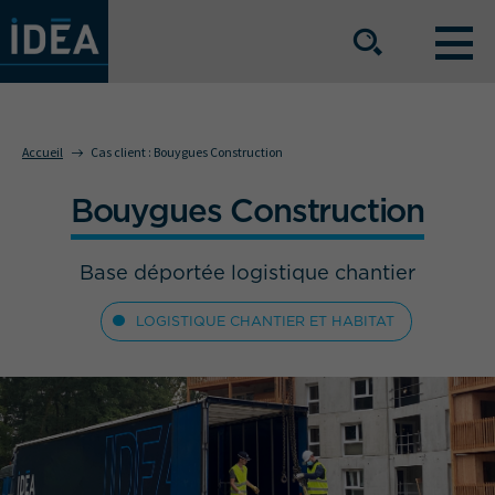
NOS OFFRES DE SERVICE
Accueil
Cas client :
Bouygues Construction
Bouygues Construction
NOS ATOUTS
Base déportée logistique chantier
NOS SECTEURS D'ACTIVITÉ
LOGISTIQUE CHANTIER ET HABITAT
Le groupe
Nos implantations
Nous rejoindre
Espace Presse
L’info IDEA
Contact