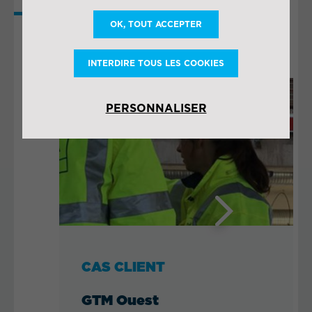
PLUS DE
OK, TOUT ACCEPTER
COLLABORATIONS
INTERDIRE TOUS LES COOKIES
PERSONNALISER
Next
CAS CLIENT
GTM Ouest