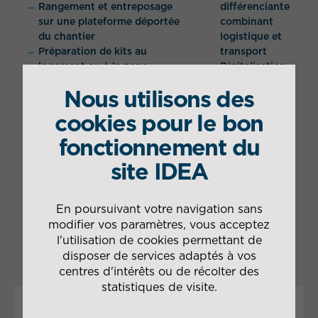
Rangement et entreposage
différenciante
sur une plateforme déportée
combinant
du chantier
logistique et
Préparation de kits au
transport
logement ou à la zone
Digitalisation
souhaitée par le client
des flux,
Nous utilisons des
Livraison des kits sur chantier
monitoring
(logistique horizontale) en
des données
cookies pour le bon
juste à temps avec moyens
fonctionnement du
adaptés
Acheminement des kits
site IDEA
jusqu’au logement (logistique
verticale)
Logistique reverse (retours
En poursuivant votre navigation sans
surplus ou déchets issus du
modifier vos paramètres, vous acceptez
chantier)
l'utilisation de cookies permettant de
disposer de services adaptés à vos
centres d'intérêts ou de récolter des
statistiques de visite.