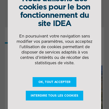
dépotage/empotage de
cookies pour le bon
conteneurs
fonctionnement du
site IDEA
En poursuivant votre navigation sans
PLUS DE
modifier vos paramètres, vous acceptez
l'utilisation de cookies permettant de
COLLABORATIONS
disposer de services adaptés à vos
centres d'intérêts ou de récolter des
statistiques de visite.
OK, TOUT ACCEPTER
INTERDIRE TOUS LES COOKIES