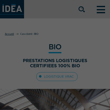
NOS OFFRES DE SERVICE
Accueil
Cas client :
BIO
BIO
NOS ATOUTS
PRESTATIONS LOGISTIQUES
NOS SECTEURS D'ACTIVITÉ
CERTIFIEES 100% BIO
LOGISTIQUE VRAC
Le groupe
Nos implantations
Nous rejoindre
Espace Presse
L’info IDEA
Contact