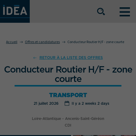
NOS OFFRES DE SERVICE
Accueil
Offres et candidatures
Conducteur Routier H/F - zone courte
NOS ATOUTS
RETOUR À LA LISTE DES OFFRES
Conducteur Routier H/F - zone
courte
NOS SECTEURS D'ACTIVITÉ
TRANSPORT
21 juillet 2026
Il y a
2 weeks 2 days
Le groupe
Nos implantations
Loire-Atlantique - Ancenis-Saint-Géréon
Nous rejoindre
Espace Presse
CDI
L’info IDEA
Contact