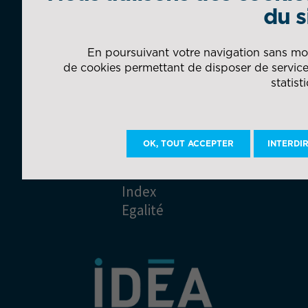
du s
presse
de
confidentialité
Glossaire
et
En poursuivant votre navigation sans modi
de cookies permettant de disposer de services
protection
Gestion
statist
des
des
données
cookies
Mentions
OK, TOUT ACCEPTER
INTERDI
légales
Index
Egalité