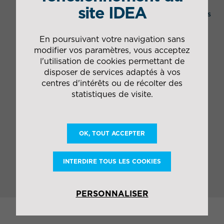
Empotage containers
site IDEA
Coordination des retours des caisses démontées
en containers via Le Havre
En poursuivant votre navigation sans
modifier vos paramètres, vous acceptez
l'utilisation de cookies permettant de
disposer de services adaptés à vos
Les plus IDEA
centres d'intérêts ou de récolter des
statistiques de visite.
Design et ingénierie de moyens spéciaux
Transport exceptionnel
Oversize Cargo
Coordination Client-Fournisseur
OK, TOUT ACCEPTER
INTERDIRE TOUS LES COOKIES
PERSONNALISER