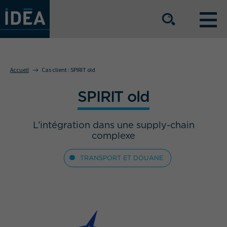
NOS OFFRES DE SERVICE
Accueil
Cas client :
SPIRIT old
SPIRIT old
NOS ATOUTS
L’intégration dans une supply-chain
NOS SECTEURS D'ACTIVITÉ
complexe
TRANSPORT ET DOUANE
Le groupe
Nos implantations
Nous rejoindre
Espace Presse
L’info IDEA
Contact