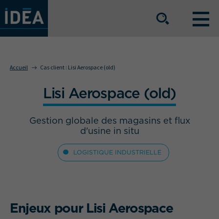
NOS OFFRES DE SERVICE
Accueil
Cas client :
Lisi Aerospace (old)
Lisi Aerospace (old)
NOS ATOUTS
Gestion globale des magasins et flux
NOS SECTEURS D'ACTIVITÉ
d'usine in situ
LOGISTIQUE INDUSTRIELLE
Le groupe
Nos implantations
Nous rejoindre
Espace Presse
Enjeux pour Lisi Aerospace
L’info IDEA
Contact