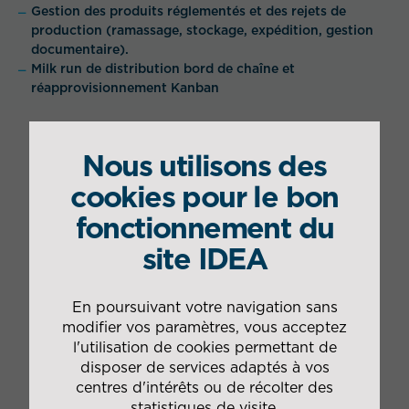
Gestion des produits réglementés et des rejets de
production (ramassage, stockage, expédition, gestion
documentaire).
Milk run de distribution bord de chaîne et
réapprovisionnement Kanban
Nous utilisons des
cookies pour le bon
Les plus IDEA
fonctionnement du
Prestation in situ avec digitalisation des
site IDEA
opérations
Capacité à investir sur des moyens clients dédiés
Automatisation du picking
En poursuivant votre navigation sans
modifier vos paramètres, vous acceptez
l'utilisation de cookies permettant de
disposer de services adaptés à vos
centres d'intérêts ou de récolter des
statistiques de visite.