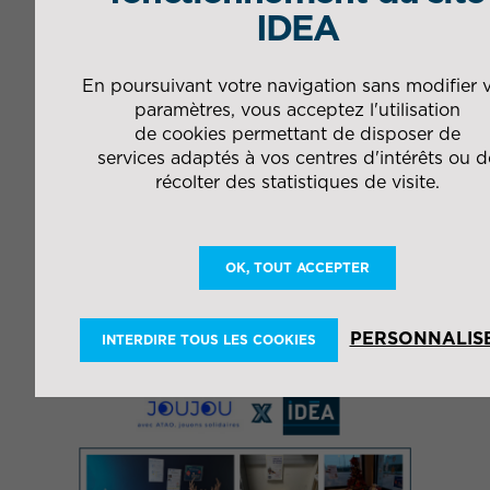
IDEA
En poursuivant votre navigation sans modifier 
paramètres, vous acceptez l'utilisation
DOSSIERS
de cookies permettant de disposer de
services adaptés à vos centres d'intérêts ou d
08 février 2023
récolter des statistiques de visite.
Nous vous proposons de découvrir
Saving CO2 à travers 5 questions à son
porteur, Bruno MAHEO.
OK, TOUT ACCEPTER
PERSONNALIS
INTERDIRE TOUS LES COOKIES