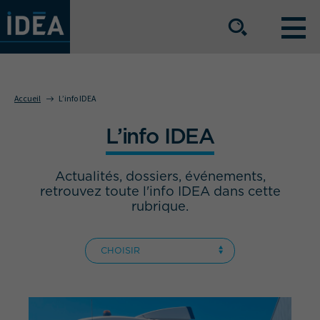
NOS OFFRES DE SERVICE
Accueil
L’info IDEA
L’info IDEA
NOS ATOUTS
Actualités, dossiers, événements,
NOS SECTEURS D'ACTIVITÉ
retrouvez toute l'info IDEA dans cette
rubrique.
Le groupe
Nos implantations
CHOISIR
Nous rejoindre
Espace Presse
L’info IDEA
Contact