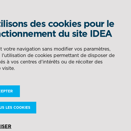
ilisons des cookies pour le
QUEL EST VOTRE BESOIN ?
ctionnement du site IDEA
om
DÉLÉGATION DE
AÉRONAUTIQUE
t votre navigation sans modifier vos paramètres,
l'utilisation de cookies permettant de disposer de
 réduit ses émissions
PRODUCTION
RECHERCHER
és à vos centres d'intérêts ou de récolter des
 visite.
ÉNERGIE
CONSEIL POUR LA GESTION
DES FLUX
CEPTER
NAVAL
US LES COOKIES
DÉFENSE
ISER