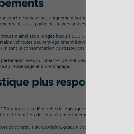
ipements
ransport ne repose pas uniquement sur le renouvellement des flo
ments fait aussi partie des leviers activés.
acteurs a ainsi été allongée jusqu’à 800 000 kilomètres minimum
certains véhicules peuvent également bénéficier d’un rétrofit, pe
en limitant la consommation de ressources naturelles.
 partenariat avec Euromaster permet désormais d’augmenter sign
âce au recreusage et au rechapage.
stique plus responsable et
, IDEA poursuit sa démarche de logistique responsable en concil
tion et réduction de l’impact environnemental.
port se construit au quotidien, grâce à des actions concrètes men