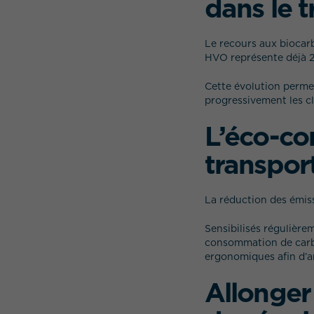
dans le 
Le recours aux biocarbu
HVO représente déjà 21
Cette évolution perme
progressivement les cli
L’éco-co
transpor
La réduction des émi
Sensibilisés régulière
consommation de carbu
ergonomiques afin d’am
Allonger 