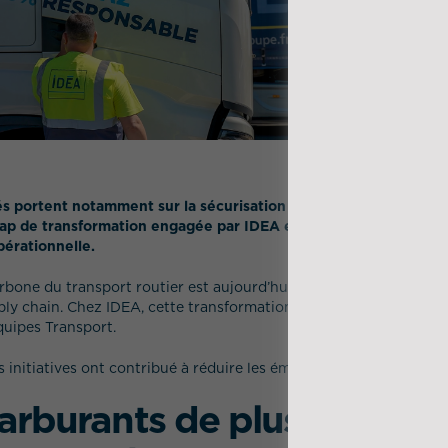
tés portent notamment sur la sécurisation du démarrage des nouv
ap de transformation engagée par IDEA et l’intégration progre
pérationnelle.
rbone du transport routier est aujourd’hui un enjeu majeur pour 
pply chain. Chez IDEA, cette transformation se traduit par des a
équipes Transport.
s initiatives ont contribué à réduire les émissions de CO₂ du Gro
arburants de plus en plus