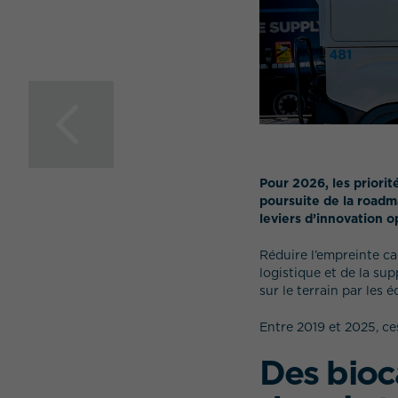
A La Hague, IDEA
accompagne Orano
dans la transformation
industrielle du
nucléaire français
Pour 2026, les priori
poursuite de la roadm
leviers d’innovation o
Réduire l’empreinte ca
logistique et de la su
sur le terrain par les 
Entre 2019 et 2025, ce
Des bioc