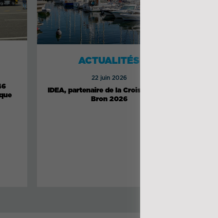
ACTUALITÉS
22 juin 2026
46
Logis
IDEA, partenaire de la Croisière Pen-
ique
câbl
Bron 2026
de 