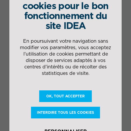
cookies pour le bon
fonctionnement du
site IDEA
En poursuivant votre navigation sans
modifier vos paramètres, vous acceptez
l'utilisation de cookies permettant de
disposer de services adaptés à vos
Ghislain Baudichaud (à droite) pour la remise de prix à Keru
centres d'intérêts ou de récolter des
statistiques de visite.
Les 6 lauréats se sont alors vus récompensés de :
un chèque de 2000 € offert par les partenaires ;
OK, TOUT ACCEPTER
un accompagnement individuel d’une valeur de 2
000 € offert par la Chambre de Commerce et
d’Industrie Nantes Saint-Nazaire ;
INTERDIRE TOUS LES COOKIES
un diagnostic approfondi d’Atlanpole ;
la mise en relation avec les grandes entreprises du
territoire et leurs outils de développement (ex :