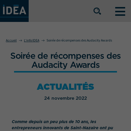
NOS OFFRES DE SERVICE
Accueil
L’info IDEA
Soirée de récompenses des Audacity Awards
Soirée de récompenses des
NOS ATOUTS
Audacity Awards
NOS SECTEURS D'ACTIVITÉ
ACTUALITÉS
24 novembre 2022
Le groupe
Nos implantations
Nous rejoindre
Espace Presse
Comme depuis un peu plus de 10 ans, les
entrepreneurs innovants de Saint-Nazaire ont pu
L’info IDEA
Contact