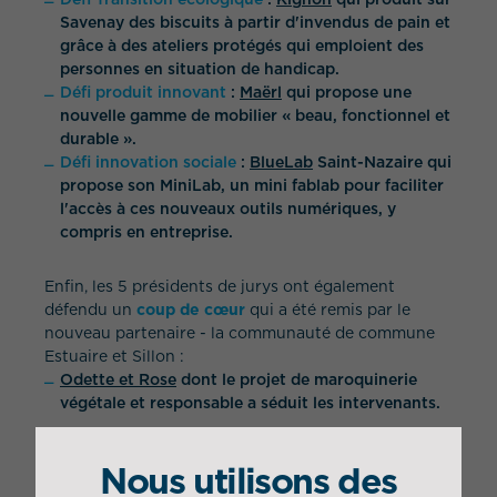
Savenay des biscuits à partir d'invendus de pain et
grâce à des ateliers protégés qui emploient des
personnes en situation de handicap.
Défi produit innovant
:
Maërl
qui propose une
nouvelle gamme de mobilier « beau, fonctionnel et
durable ».
Défi innovation sociale
:
BlueLab
Saint-Nazaire qui
propose son MiniLab, un mini fablab pour faciliter
l'accès à ces nouveaux outils numériques, y
compris en entreprise.
Enfin, les 5 présidents de jurys ont également
défendu un
coup de cœur
qui a été remis par le
nouveau partenaire - la communauté de commune
Estuaire et Sillon :
Odette et Rose
dont le projet de maroquinerie
végétale et responsable a séduit les intervenants.
Nous utilisons des