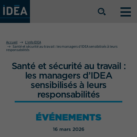
NOS OFFRES DE SERVICE
Accueil
L’info IDEA
Santé et sécurité au travail : les managers d’IDEA sensibilisés à leurs
responsabilités
NOS ATOUTS
Santé et sécurité au travail :
les managers d’IDEA
NOS SECTEURS D'ACTIVITÉ
sensibilisés à leurs
responsabilités
Le groupe
Nos implantations
ÉVÉNEMENTS
Nous rejoindre
Espace Presse
16 mars 2026
L’info IDEA
Contact