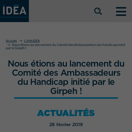
NOS OFFRES DE SERVICE
Accueil
L’info IDEA
Nous étions au lancement du Comité des Ambassadeurs du Handicap initié
par le Girpeh !
NOS ATOUTS
Nous étions au lancement du
Comité des Ambassadeurs
NOS SECTEURS D'ACTIVITÉ
du Handicap initié par le
Girpeh !
Le groupe
Nos implantations
ACTUALITÉS
Nous rejoindre
Espace Presse
28 février 2019
L’info IDEA
Contact