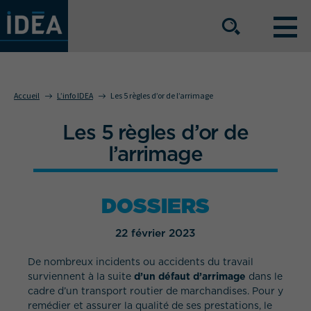
NOS OFFRES DE SERVICE
Accueil
L’info IDEA
Les 5 règles d’or de l’arrimage
Les 5 règles d’or de
NOS ATOUTS
l’arrimage
NOS SECTEURS D'ACTIVITÉ
DOSSIERS
22 février 2023
Le groupe
Nos implantations
De nombreux incidents ou accidents du travail
Nous rejoindre
Espace Presse
surviennent à la suite
d’un défaut d’arrimage
dans le
cadre d’un transport routier de marchandises. Pour y
remédier et assurer la qualité de ses prestations, le
L’info IDEA
Contact