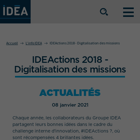
NOS OFFRES DE SERVICE
Accueil
L’info IDEA
IDEActions 2018 - Digitalisation des missions
IDEActions 2018 -
NOS ATOUTS
Digitalisation des missions
NOS SECTEURS D'ACTIVITÉ
ACTUALITÉS
08 janvier 2021
Le groupe
Nos implantations
Chaque année, les collaborateurs du Groupe IDEA
Nous rejoindre
Espace Presse
partagent leurs bonnes idées dans le cadre du
challenge interne d'innovation, #IDEActions ?, où
sont récompensées 4 brillantes idées.
L’info IDEA
Contact