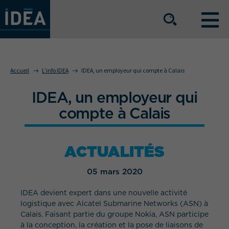
NOS OFFRES DE SERVICE
Accueil
L’info IDEA
IDEA, un employeur qui compte à Calais
IDEA, un employeur qui
NOS ATOUTS
compte à Calais
NOS SECTEURS D'ACTIVITÉ
ACTUALITÉS
05 mars 2020
Le groupe
Nos implantations
IDEA devient expert dans une nouvelle activité
Nous rejoindre
Espace Presse
logistique avec Alcatel Submarine Networks (ASN) à
Calais. Faisant partie du groupe Nokia, ASN participe
à la conception, la création et la pose de liaisons de
L’info IDEA
Contact