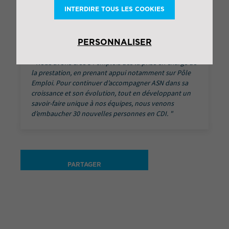
INTERDIRE TOUS LES COOKIES
Rémi Estienne
Responsable de site
PERSONNALISER
Nous avons créé 34 emplois dès la prise en charge de
la prestation, en prenant appui notamment sur Pôle
Emploi. Pour continuer d’accompagner ASN dans sa
croissance et son évolution, tout en développant un
savoir-faire unique à nos équipes, nous venons
d’embaucher 30 nouvelles personnes en CDI.
PARTAGER