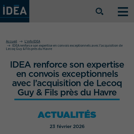
NOS OFFRES DE SERVICE
Accueil
L’info IDEA
IDEA renforce son expertise en convois exceptionnels avec l’acquisition de
Lecoq Guy & Fils près du Havre
NOS ATOUTS
IDEA renforce son expertise
en convois exceptionnels
NOS SECTEURS D'ACTIVITÉ
avec l’acquisition de Lecoq
Guy & Fils près du Havre
Le groupe
Nos implantations
ACTUALITÉS
Nous rejoindre
Espace Presse
23 février 2026
L’info IDEA
Contact