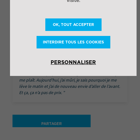
OK, TOUT ACCEPTER
INTERDIRE TOUS LES COOKIES
Je n’avais pas confiance en moi, j’étais perdu. C’est
une vraie fierté, de faire partie du dispositif du SAS qui
PERSONNALISER
m’a remotivé et m’a aidé à construire mon avenir. C’est
un métier compliqué, avec un rythme difficile, mais ça
me plaît. Aujourd’hui, j’ai mûri, je sais pourquoi je me
lève le matin et j’ai de nouveau envie d’aller de l’avant.
Et ça, ça n’a pas de prix.
PARTAGER