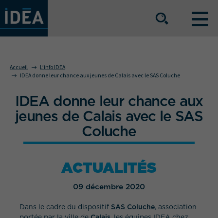
NOS OFFRES DE SERVICE
Accueil
L’info IDEA
IDEA donne leur chance aux jeunes de Calais avec le SAS Coluche
NOS ATOUTS
IDEA donne leur chance aux
jeunes de Calais avec le SAS
Coluche
NOS SECTEURS D'ACTIVITÉ
ACTUALITÉS
Le groupe
Nos implantations
09 décembre 2020
Nous rejoindre
Espace Presse
Dans le cadre du dispositif
SAS Coluche
, association
L’info IDEA
Contact
portée par la ville de
Calais
, les équipes IDEA chez