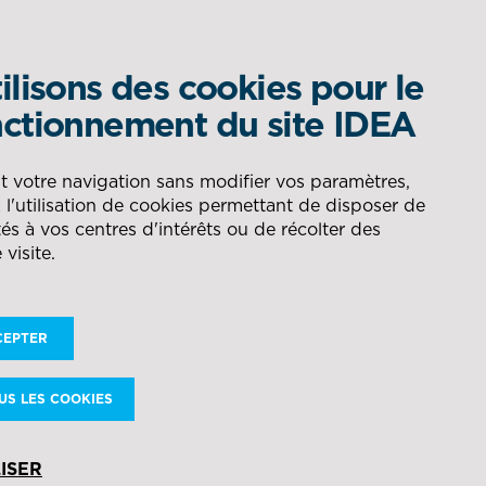
ilisons des cookies pour le
QUEL EST VOTRE BESOIN ?
ctionnement du site IDEA
om
DÉLÉGATION DE
AÉRONAUTIQUE
t votre navigation sans modifier vos paramètres,
l'utilisation de cookies permettant de disposer de
de robots SCALLOG
PRODUCTION
RECHERCHER
és à vos centres d'intérêts ou de récolter des
 visite.
ÉNERGIE
CONSEIL POUR LA GESTION
DES FLUX
CEPTER
NAVAL
ique d’ici
 avionneur
US LES COOKIES
 la qualité et
DÉFENSE
ISER