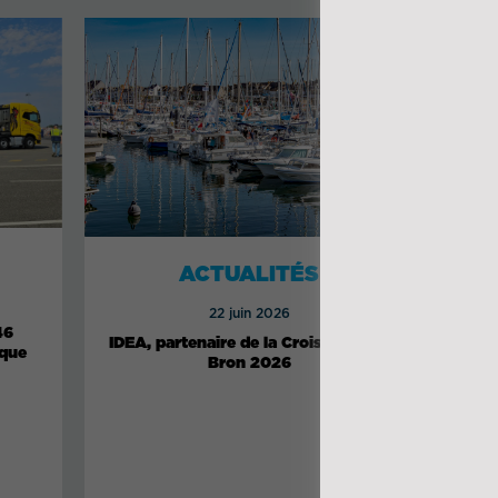
ACTUALITÉS
22 juin 2026
46
Logis
IDEA, partenaire de la Croisière Pen-
ique
câbl
Bron 2026
de 