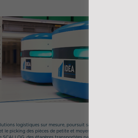
olutions logistiques sur mesure, poursuit sa démarche d’améliorat
t le picking des pièces de petite et moyenne séries, grâce à l’évo
e SCALLOG, des étagères transportées par des robots vers une st