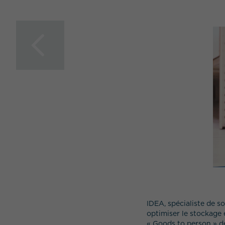
Une nouvelle idée de
la logistique
IDEA, spécialiste de s
optimiser le stockage e
« Goods to person » d