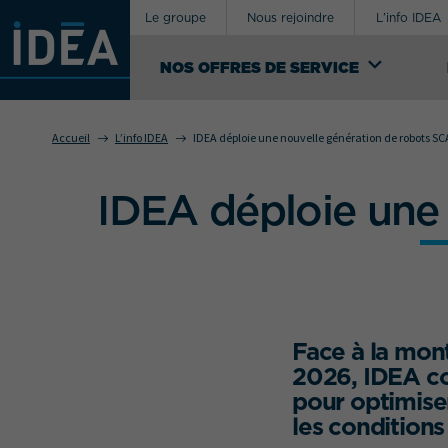
Le groupe
Nous rejoindre
L’info IDEA
NOS OFFRES DE SERVICE
R
Accueil
L’info IDEA
IDEA déploie une nouvelle génération de robots 
NOS OFFRES
DE SERVICE
IDEA déploie une
Votre besoin concerne
En tant que facilitateur, IDEA intervient dans
différents secteurs d'activité à travers une
offre de services complète intégrant la
logistique, le transport & les douanes,
l’emballage, la délégation de production et
le conseil pour la gestion des flux.
Face à la mon
VOIR NOS OFFRES DE SERVICE
2026, IDEA co
pour optimiser
les conditions