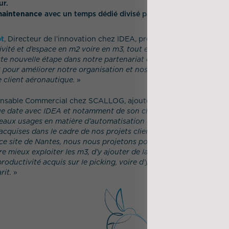
ur.
 maintenance
avec un temps dédié divisé par 6 à 15 min/jour.
ot
, Directeur de l’innovation chez IDEA, précise : «
Nous constaton
tivité et d’espace en m2 voire en m3, tout en conservant une gr
ette nouvelle étape dans notre partenariat démontre notre volonté 
ur améliorer notre organisation et nos process, à la hauteur de
e client aéronautique.
»
onsable Commercial chez SCALLOG, ajoute : «
Nous nous félicito
ue date avec IDEA et notamment de son choix de miser sur l’é
veaux usages en matière d’automatisation dans l’industrie. Nous
cquises dans le cadre de nos projets clients dans un objectif d’o
 ce site de Nantes, nous nous projetons pour installer leur magas
e mieux exploiter les m3, d’y ajouter de la transitique en amont 
 productivité acquis sur le picking, voire d’y intégrer une nouvelle
rit.
»