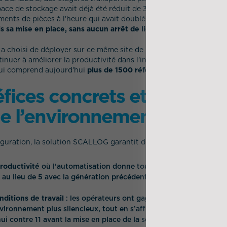
pace de stockage avait déjà été réduit de 30% et la cadence de p
nts de pièces à l’heure qui avait doublé.
C’est 1 million de pr
is sa mise en place, sans aucun arrêt de ligne d’assemblage en 8
a choisi de déployer sur ce même site de production la nouvelle
nuer à améliorer la productivité dans l’inventaire et le rangeme
ui comprend aujourd’hui
plus de 1500 références.
fices concrets et immédia
de l’environnement de pro
iguration, la solution SCALLOG garantit de nombreux bénéfices :
roductivité
où l’automatisation donne tout son potentiel avec un
 au lieu de 5 avec la génération précédente et un taux de disponi
ditions de travail
: les opérateurs ont gagné en polyvalence et 
vironnement plus silencieux, tout en s’affranchissant des dépla
ui contre 11 avant la mise en place de la solution – et une charg