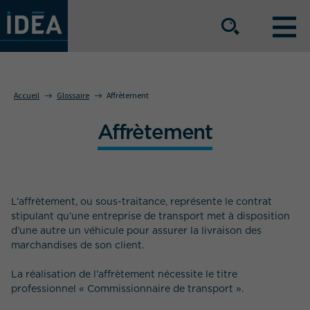
NOS OFFRES DE SERVICE
Accueil
Glossaire
Affrètement
Affrètement
NOS ATOUTS
NOS SECTEURS D'ACTIVITÉ
L’affrètement, ou sous-traitance, représente le contrat
stipulant qu’une entreprise de transport met à disposition
d’une autre un véhicule pour assurer la livraison des
Le groupe
Nos implantations
marchandises de son client.
Nous rejoindre
Espace Presse
La réalisation de l’affrètement nécessite le titre
professionnel « Commissionnaire de transport ».
L’info IDEA
Contact