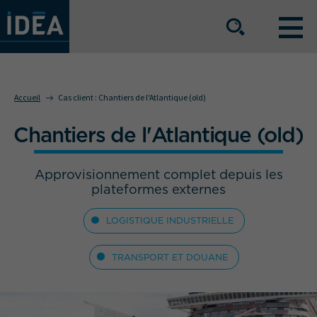
NOS OFFRES DE SERVICE
Accueil
Cas client :
Chantiers de l'Atlantique (old)
Chantiers de l'Atlantique (old)
NOS ATOUTS
Approvisionnement complet depuis les
NOS SECTEURS D'ACTIVITÉ
plateformes externes
LOGISTIQUE INDUSTRIELLE
Le groupe
Nos implantations
TRANSPORT ET DOUANE
Nous rejoindre
Espace Presse
L’info IDEA
Contact