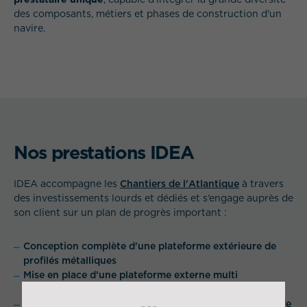
des composants, métiers et phases de construction d'un
navire.
Nos prestations IDEA
IDEA accompagne les
Chantiers de l'Atlantique
à travers
des investissements lourds et dédiés et s’engage auprès de
son client sur un plan de progrès important :
Conception complète d'une plateforme extérieure de
profilés métalliques
Mise en place d’une plateforme externe multi
fournisseurs de 15000 m2
Conception-réalisation d'un prototype de plateforme de