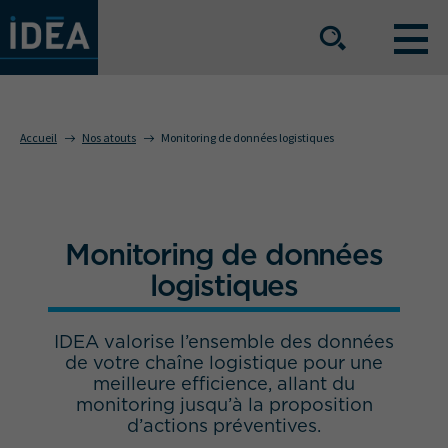
NOS OFFRES DE SERVICE
Accueil
Nos atouts
Monitoring de données logistiques
NOS ATOUTS
Monitoring de données
NOS SECTEURS D'ACTIVITÉ
logistiques
IDEA valorise l’ensemble des données
Le groupe
Nos implantations
de votre chaîne logistique pour une
meilleure efficience, allant du
Nous rejoindre
Espace Presse
monitoring jusqu’à la proposition
d’actions préventives.
L’info IDEA
Contact