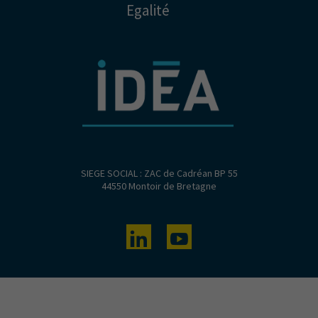
Egalité
SIEGE SOCIAL : ZAC de Cadréan BP 55
44550 Montoir de Bretagne
Linkedin
Youtube