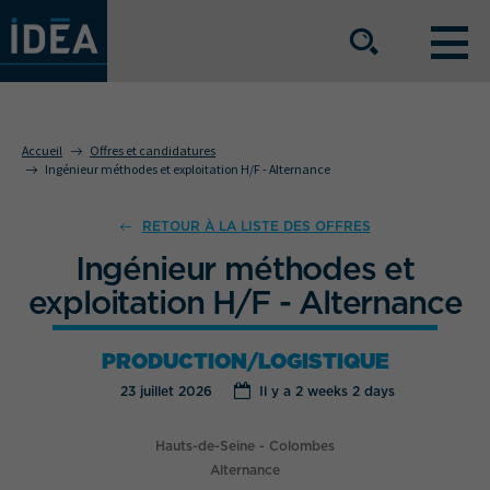
NOS OFFRES DE SERVICE
Accueil
Offres et candidatures
Ingénieur méthodes et exploitation H/F - Alternance
NOS ATOUTS
RETOUR À LA LISTE DES OFFRES
Ingénieur méthodes et
NOS SECTEURS D'ACTIVITÉ
exploitation H/F - Alternance
PRODUCTION/LOGISTIQUE
Le groupe
Nos implantations
23 juillet 2026
Il y a
2 weeks 2 days
Nous rejoindre
Espace Presse
Hauts-de-Seine - Colombes
Alternance
L’info IDEA
Contact