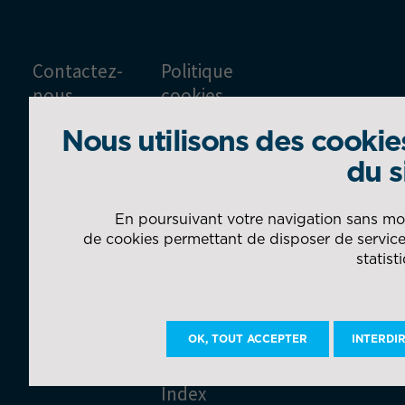
Contactez-
Politique
nous
cookies
Nous utilisons des cooki
Espace
Politique
presse
de
du s
confidentialité
Glossaire
et
En poursuivant votre navigation sans modi
protection
de cookies permettant de disposer de services
Gestion
des
statist
des
données
cookies
Mentions
OK, TOUT ACCEPTER
INTERDI
légales
Index